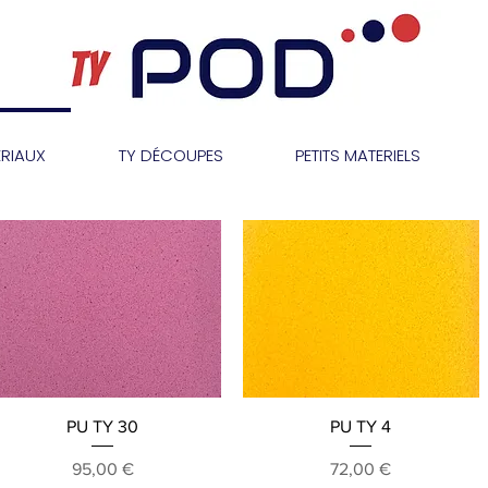
RIAUX
TY DÉCOUPES
PETITS MATERIELS
Aperçu rapide
Aperçu rapide
PU TY 30
PU TY 4
Prix
Prix
95,00 €
72,00 €