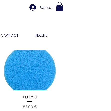
Se connecter
CONTACT
FIDELITE
Aperçu rapide
PU TY 8
Prix
83,00 €