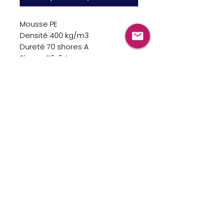
Mousse PE
Densité 400 kg/m3
Dureté 70 shores A
Plaque 110x84 cm
TÉLÉPHONE
07 69 23 40 50
MAIL
support@ty-pod.com
MENTIONS LÉGALES/
CGV
© made by agence close-up
♥
-Tous droits réservés